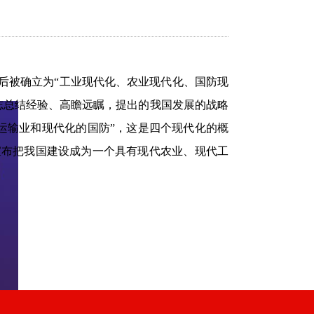
后被确立为“工业现代化、农业现代化、国防现
志总结经验、高瞻远瞩，提出的我国发展的战略
运输业和现代化的国防”，这是四个现代化的概
宣布把我国建设成为一个具有现代农业、现代工
。