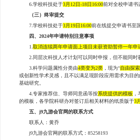
6.学校科技处于
3月12日-18日16:00
前对全校申请书
（三）终审提交
7.学校科技处于
3月19日16:00
前在线提交申请书至
四、
2024年申请特别注意事项
1.
取消连续两年申请面上项目未获资助暂停一年申
2
.同层次科技人才计划可以同时申报，但不能同时
3.科学问题属性分类由
4类变为2类
，现为“
自由探索
或创新性学术灵感，且不以满足现阶段应用需求为目的
基础研究。
4.专家推荐信、导师同意函等按
系统提供的模板
，
的模板，各学院科研办对签订后相关材料的纸质版于
3
五、j9九游会官网的联系方式
联系人：黄乔
j9九游会官网的联系方式：
85258193