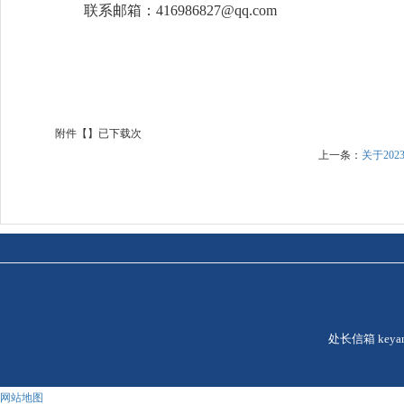
联系邮箱：
416986827@qq.com
附件【】已下载次
上一条：
关于20
处长信箱
keya
网站地图