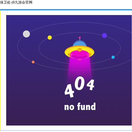
保卫处-j9九游会官网