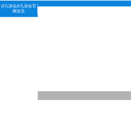
j9九游会j9九游会官
网首页