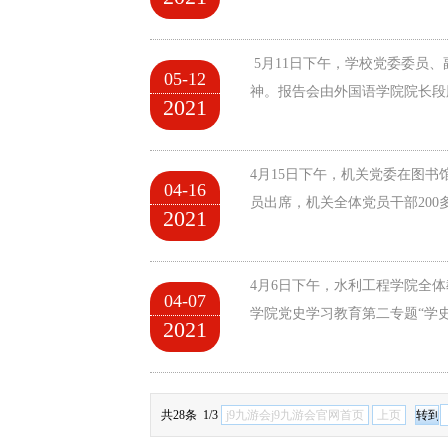
5月11日下午，学校党委委员
05-12
神。报告会由外国语学院院长段
2021
4月15日下午，机关党委在图
04-16
员出席，机关全体党员干部20
2021
4月6日下午，水利工程学院全
04-07
学院党史学习教育第二专题“学
2021
j9九游会j9九游会官网首页
上页
共28条 1/3