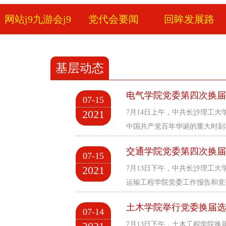
网站j9九游会j9
党代会要闻
回眸发展路
九游会官网首页
基层动态
电气学院党委第四次换届
07-15
2021
​7月14日上午，中共长沙理
中国共产党百年华诞的重大时刻
交通学院党委第四次换届
07-15
2021
7月13日下午，中共长沙理工大
运输工程学院党委工作报告和党
土木学院举行党委换届选
07-14
7月13日下午，土木工程学院换