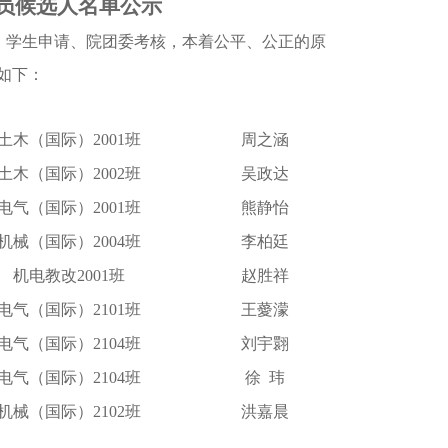
员候选人名单公示
、学生申请、院团委考核，本着公平、公正的原
如下：
土木（国际）
2001班
周之涵
土木（国际）
2002班
吴政达
电气（国际）
2001班
熊静怡
机械（国际）
2004班
李柏廷
机电教改
2001班
赵胜祥
电气（国际）
2101班
王薆濛
电气（国际）
2104班
刘宇翾
电气（国际）
2104班
徐
玮
机械（国际）
2102班
洪嘉晨