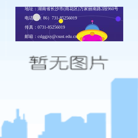
地址：湖南省长沙市(雨花区)万家丽南路2段960号
电话：（ 86）731-85256019
传真：0731-85256019
邮箱：
cslggjxy@csust.edu.cn