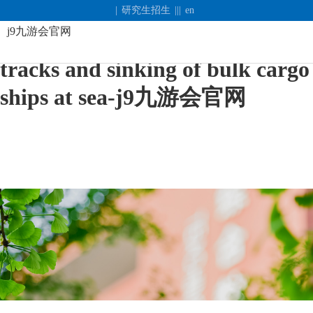
盛岱超: what is in common
|
研究生招生
|||
en
j9九游会官网
between vmud pump under rail
tracks and sinking of bulk cargo
j9
ships at sea-j9九游会官网
九
游
会
官
网
长