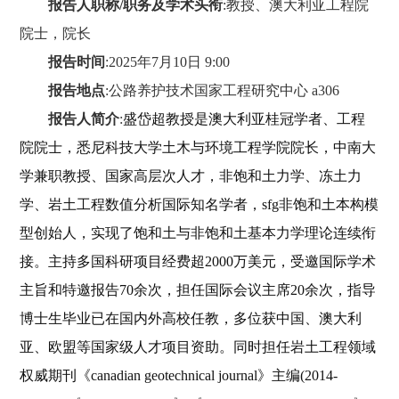
报告人职称
/职务及学术头衔
:
教授、澳大利亚工程院
院士，院长
报告时间
:
2025年7月10日 9:00
报告地点
:
公路养护技术国家工程研究中心
a306
报告人简介
:
盛岱超教授是
澳大利亚桂冠学者
、
工程
院院士
，
悉尼科技大学土木与环境工程学院
院长，
中南大
学兼职教授、
国家高层次人才，
非饱和土力学、冻土力
学、岩土工程数值分析
国际知名学者
，
sfg非饱和土本构模
型创始人，实现了
饱和土与非饱和土基本力学理论连续衔
接
。
主持多国科研项目经费超
2000万美元
，
受邀国际
学术
主旨和特邀
报告
70余次，担任国际会议主席20余次
，
指导
博士生毕业已在国内外高校任教，多位获中国
、
澳大利
亚、欧盟等
国家级人才项目资助。
同时担任岩土工程领域
权威期刊《
canadian geotechnical journal》主编(2014-