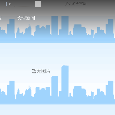
||||
en
j9九游会官网
程
长理新闻