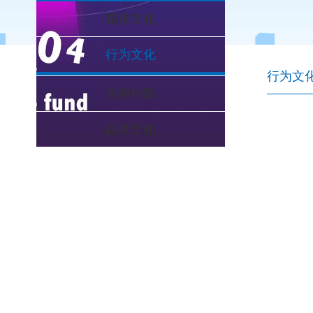
精神文化
行为文化
行为文
美丽校园
品牌文化