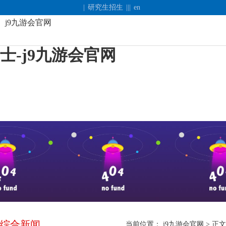
省人大常委会党组副书记、副主
|
研究生招生
|||
en
j9九游会官网
任张剑飞来校看望慰问郑健龙院
士-j9九游会官网
j9
九
游
会
官
网
长
综合新闻
当前位置：
j9九游会官网
> 正文