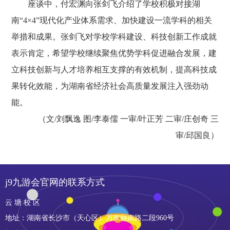
座谈中，付宏渊向张剑飞介绍了学校积极对接湖
南
“4×4”现代化产业体系需求、加快建设一流学科的相关
举措和成果。张剑飞对学校学科建设、科技创新工作成就
表示肯定，希望学校继续聚焦优势学科促进融合发展，建
立科技创新与人才培养相互支撑的有效机制，提高科技成
果转化效能，为湖南省经济社会高质量发展注入强劲动
能。
（文
/刘飘逸
图
/
李泰儒
一审
/叶正芳 二审/庄创奇 三
审/
邱国良
）
j9九游会官网的联系方式
云 塘 校 区
地址：湖南省长沙市（天心区）万家丽南路二段960号