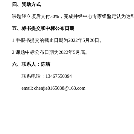
四、资助方式
课题经立项后支付
30%
，完成并经中心专家组鉴定认为达
五、标书提交和中标公布日期
1.
申报书提交的截止日期为
2022
年
5
月
20
日。
2.
课题中标公布日期为
2022
年
5
月底。
六、联系人：陈洁
联系电话：
13467550394
email:
chenjie8165038@163.com