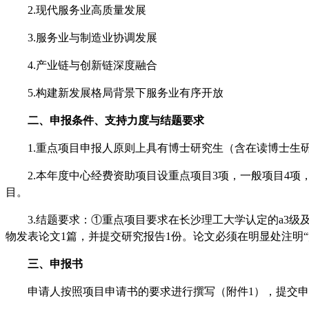
2.
现代服务业高质量发展
3.
服务业与制造业协调发展
4.
产业链与创新链深度融合
5.
构建新发展格局背景下服务业有序开放
二、申报条件、支持力度与结题要求
1.
重点项目申报人原则上具有博士研究生（含在读博士生
2.
本年度中心经费资助项目设重点项目
3
项，一般项目
4
项
目。
3.
结题要求：
①
重点项目要求在长沙理工大学认定的
a3
级
物发表论文
1
篇，并提交研究报告
1
份。论文必须在明显处注明
三、申报书
申请人按照项目申请书的要求进行撰写（附件
1
），提交申