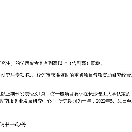
研究生）的学历或者具有副高以上（含副高）职称。
，研究生专项
4
项。经评审获准资助的重点项目每项资助研究经费
及以上期刊发表论文
1
篇；
②
一般项目要求在长沙理工大学认定的
“湖南服务业发展研究中心”；研究期限为一年，
2022
年
5
月
31
日至
请书一式
2
份。