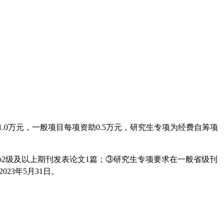
1.0
万元，一般项目每项资助
0.5
万元，研究生专项为经费自筹项
b2
级及以上期刊发表论文
1
篇；
③
研究生专项要求在一般省级刊
2023
年
5
月
31
日。