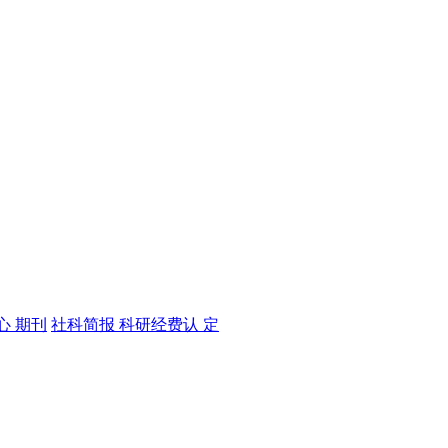
心 期刊
社科简报
科研经费认 定