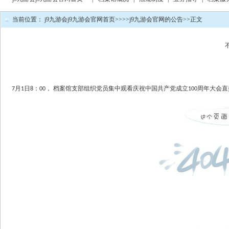
当前位置：
j9九游会j9九游会官网首页
>>
>>
j9九游会官网的公告
>>
正文
月
日
：
，
档案馆支部组织党员集中观看庆祝中国共产党成立
周年大会直
7
1
8
00
100