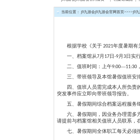
当前位置：
j9九游会j9九游会官网首页
>>
>>
j9
根据学校《关于
年度暑期有
2021
一、档案馆从
月
日
月
日实
7
17
-9
3
二、值班时间：
上午
—
9:00
11:30
三、带班领导及本馆暑假值班安
四、值班人员需完成本人所负责
突发事件应立即向带班领导报告。
五、暑假期间综合档案远程服务
六、暑假期间，因业务办理需多
请提前与档案馆相关值班人员联系，
七、暑假期间全体职工每天必须