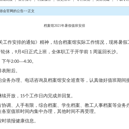
九游会官网的公告
>>
正文
档案馆2021年暑假值班安排
关工作安排的通知》精神，结合档案馆实际工作情况，现将暑假
行轮休，
月
日正式上班，全体职工于开学前
周返回长沙。
9
4
1
，下午
—
。
2:00
4:30
排表附后。
的业务办理、电话咨询及档案馆安全巡查等，认真做好值班期间
继续开放，
个工作日内完成并回复。
15
方协调、人手有限，综合档案、学生档案、教工人事档案等业务
在各室值班时间内集中办理，其他时间不再受理。
按时填报健康信息。