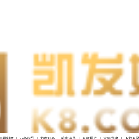
法规制度
|
业务指导
|
档案服务
|
校史沿革
|
专栏展览
|
支部党建
|
下载专