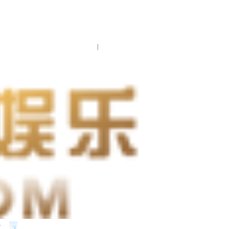
|
区
现在是：