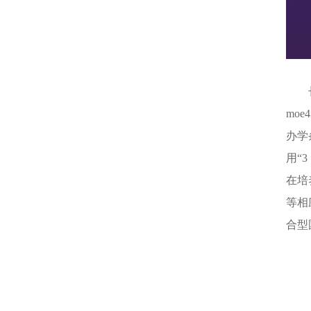
mo
办学
用“
在培
等相
合型