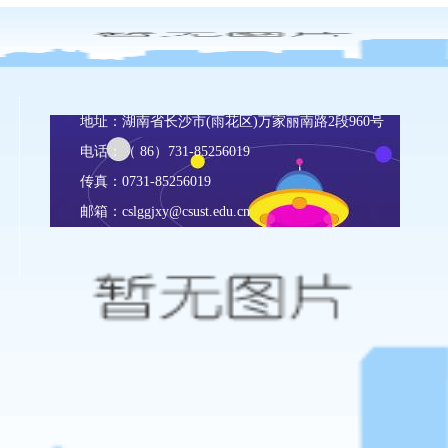
地址：湖南省长沙市(雨花区)万家丽南路2段960号
电话：（ 86）731-85256019
传真：0731-85256019
邮箱：
cslggjxy@csust.edu.cn