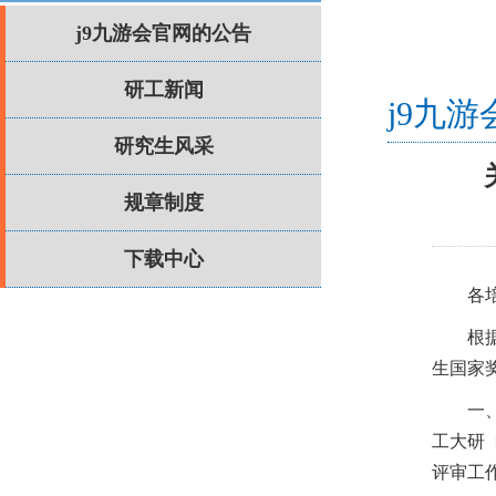
j9九游会官网的公告
研工新闻
j9九
研究生风采
规章制度
下载中心
各
根
生国家
一
工大研
评审工