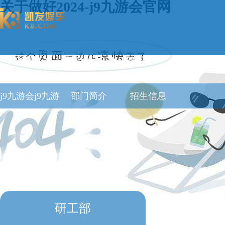
关于做好2024-j9九游会官网
j9九游会j9九游
部门简介
招生信息
会官网首页
培养管理
学位工作
导师队伍
研工部
创新与竞赛
支部建设
规章制度
下载中心
新闻动态
研工部