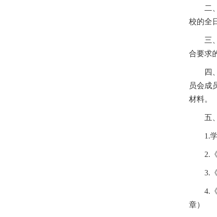
二
校的全
三
合要求
四
员会成
材料。
五
1
2
3
4
章）