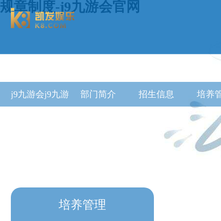
规章制度-j9九游会官网
j9九游会j9九游
部门简介
招生信息
培养
会官网首页
新闻动态
培养管理