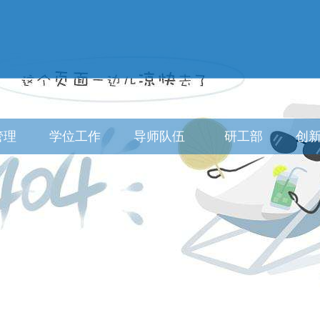
管理
学位工作
导师队伍
研工部
创